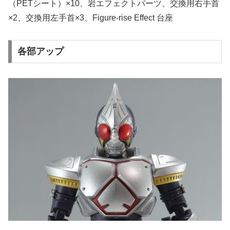
（PETシート）×10、岩エフェクトパーツ、交換用右手首
×2、交換用左手首×3、Figure-rise Effect 台座
各部アップ