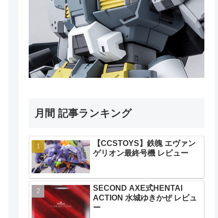
月間 記事ランキング
【CCSTOYS】鉄魄 エヴァン
ゲリオン最終号機 レビュー
SECOND AXE式HENTAI
ACTION 水城ゆきかぜ レビュ
ー