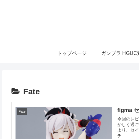
トップページ
ガンプラ HGU
Fate
figma
Fate
今回のレビ
かしく過ごさ
より、セイ
チ...