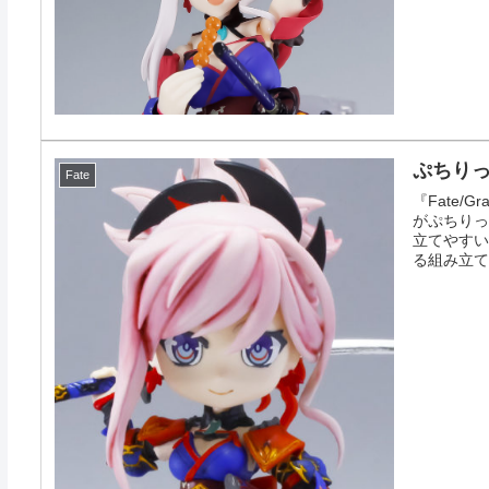
ぷちりっつ
Fate
『Fate/
がぷちりっ
立てやすい
る組み立てや