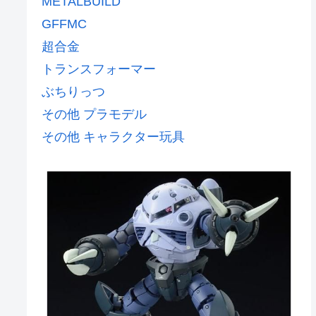
METALBUILD
GFFMC
超合金
トランスフォーマー
ぶちりっつ
その他 プラモデル
その他 キャラクター玩具