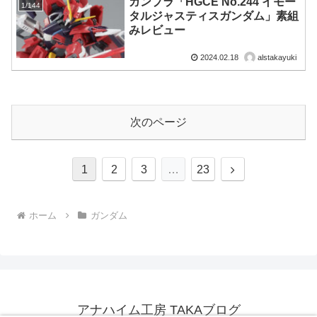
ガンプラ「HGCE No.244 イモー
1/144
タルジャスティスガンダム」素組
みレビュー
2024.02.18
alstakayuki
次のページ
次
1
2
3
…
23
へ
ホーム
ガンダム
アナハイム工房 TAKAブログ