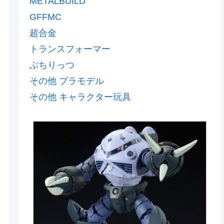
METALBUILD
GFFMC
超合金
トランスフォーマー
ぶちりっつ
その他 プラモデル
その他 キャラクター玩具