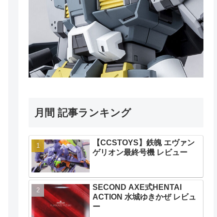
月間 記事ランキング
【CCSTOYS】鉄魄 エヴァン
ゲリオン最終号機 レビュー
SECOND AXE式HENTAI
ACTION 水城ゆきかぜ レビュ
ー