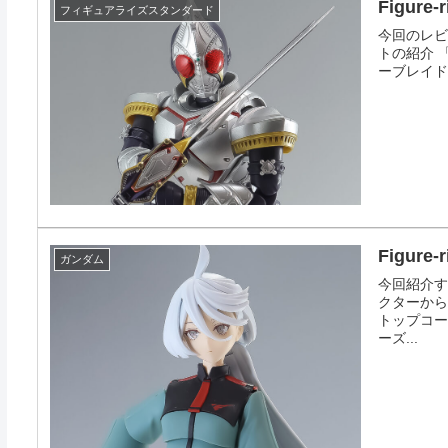
Figur
フィギュアライズスタンダード
今回のレビュ
トの紹介 「H
ーブレイド」がF
Figur
ガンダム
今回紹介す
クターから「
トップコー
ーズ...