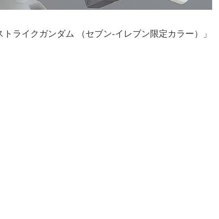
44 ストライクガンダム （セブン-イレブン限定カラー）」
。