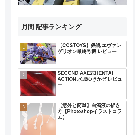
月間 記事ランキング
【CCSTOYS】鉄魄 エヴァン
ゲリオン最終号機 レビュー
SECOND AXE式HENTAI
ACTION 水城ゆきかぜ レビュ
ー
【意外と簡単】白濁液の描き
方【Photoshopイラストコラ
ム】