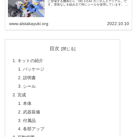
に登場する機体から「HG 1/144 ガンダムエアリアル」で
す。塗装なし＆組み立て時にシールを使用しています。 ↓
シール無しの素組みレビューはこちら！（このページはシ
ール有りです） キッ...
www.alstakayuki.org
2022.10.10
目次
キットの紹介
パッケージ
説明書
シール
完成
本体
武器装備
付属品
各部アップ