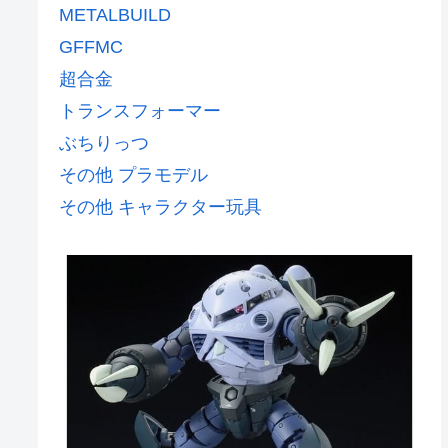
METALBUILD
GFFMC
超合金
トランスフォーマー
ぶちりっつ
その他 プラモデル
その他 キャラクター玩具