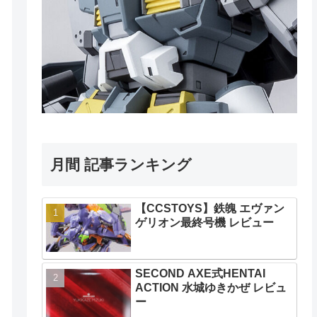
月間 記事ランキング
【CCSTOYS】鉄魄 エヴァン
ゲリオン最終号機 レビュー
SECOND AXE式HENTAI
ACTION 水城ゆきかぜ レビュ
ー