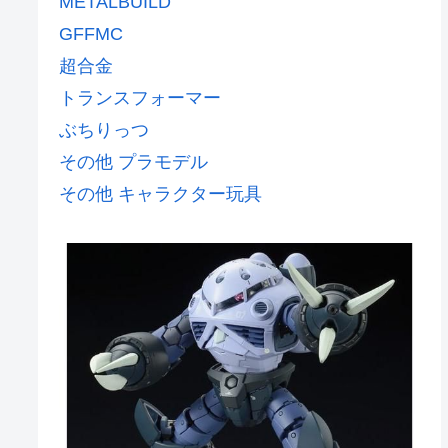
METALBUILD
GFFMC
超合金
トランスフォーマー
ぶちりっつ
その他 プラモデル
その他 キャラクター玩具