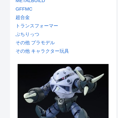
METALBUILD
GFFMC
超合金
トランスフォーマー
ぶちりっつ
その他 プラモデル
その他 キャラクター玩具