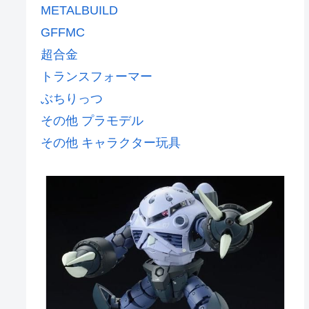
METALBUILD
GFFMC
超合金
トランスフォーマー
ぶちりっつ
その他 プラモデル
その他 キャラクター玩具