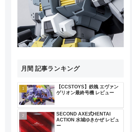
月間 記事ランキング
【CCSTOYS】鉄魄 エヴァン
ゲリオン最終号機 レビュー
SECOND AXE式HENTAI
ACTION 水城ゆきかぜ レビュ
ー