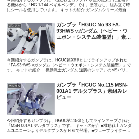
る機体から「HG 1/144 ベギルペンデ」です。塗装なし、組み立て時
にシールを使用しています。 キットの紹介 ガンダムシリーズ最新作
『機動戦士ガンダム 水星の魔女』より、ベギル...
ガンプラ「HGUC No.93 FA-
ガンダム
93HWS νガンダム（ヘビー・ウ
エポン・システム装備型）」素組
みレビュー
今回紹介するガンプラは、HGUC第93弾としてラインアップされた
「FA-93HWS νガンダム（ヘビー・ウエポン・システム装備型）」で
す。 キットの紹介 「機動戦士ガンダム 逆襲のシャア」のMSバリエ
ーション「CCA-MSV」より“ニューガ...
ガンプラ「HGUC No.115 MSN-
ガンダム
001A1 デルタプラス」素組みレ
ビュー
今回紹介するガンプラは、HGUC第115弾としてラインアップされた
「MSN-001A1 デルタプラス」です。 キットの紹介 ■機動戦士ガンダ
ムユニコーンよりデルタプラスがＨＧで登場。■ウェーブライダー形
態を差し替え変形で再現。■可変機である...