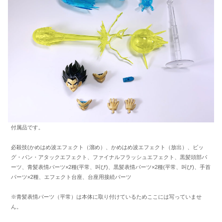
付属品です。
必殺技(かめはめ波エフェクト（溜め）、かめはめ波エフェクト（放出）、ビッ
グ・バン・アタックエフェクト、ファイナルフラッシュエフェクト、黒髪頭部パ
ーツ、青髪表情パーツ×2種(平常、叫び)、黒髪表情パーツ×2種(平常、叫び)、手首
パーツ×2種、エフェクト台座、台座用接続パーツ
※青髪表情パーツ（平常）は本体に取り付けているためここには写っていませ
ん。