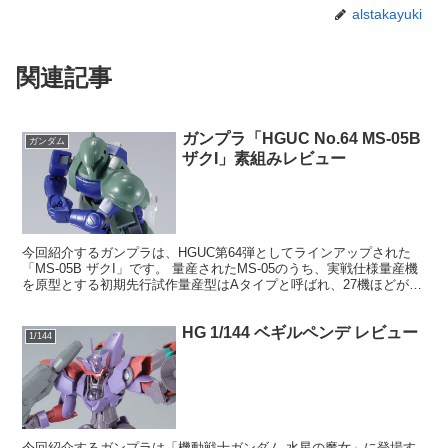
alstakayuki
関連記事
ガンプラ「HGUC No.64 MS-05B
ガンダム
ザクI」素組みレビュー
今回紹介するガンプラは、HGUC第64弾としてラインアップされた
「MS-05B ザクI」です。 量産されたMS-05のうち、実戦仕様量産機
を原型とする初期先行試作量産型はAタイプと呼ばれ、27機ほどが生
産された。そして、数次にわたる訓練運用...
HG 1/144 ベギルペンデ レビュー
1/144
今回紹介するガンプラは「機動戦士ガンダム 水星の魔女」に登場す